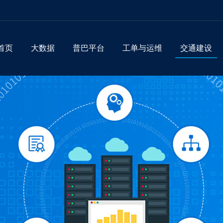
首页
大数据
普巴平台
工单与运维
交通建设