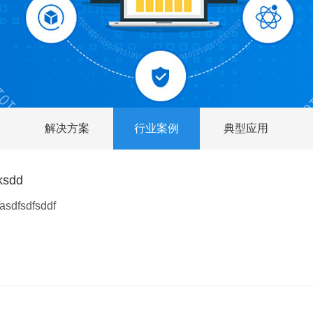
解决方案
行业案例
典型应用
fksdd
asdfsdfsddf