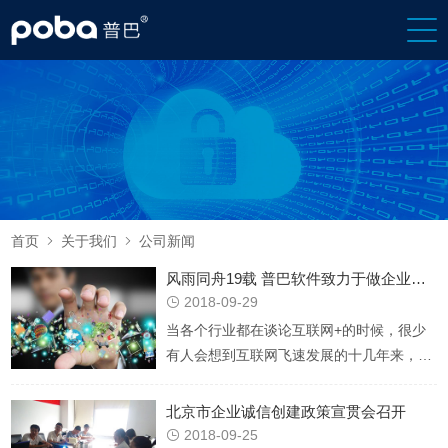
首页
关于我们
公司新闻


风雨同舟19载 普巴软件致力于做企业信息化解决方案专家
2018-09-29

当各个行业都在谈论互联网+的时候，很少
有人会想到互联网飞速发展的十几年来，推
动着国内企业信息化进程的幕后英雄。普巴
软件是一家
北京市企业诚信创建政策宣贯会召开
2018-09-25
