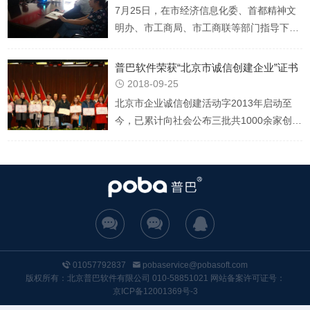
7月25日，在市经济信息化委、首都精神文
明办、市工商局、市工商联等部门指导下，
北京市企业诚信创建活动秘书处组织召开了
我市企业诚信创建政策宣贯会。
普巴软件荣获“北京市诚信创建企业”证书
2018-09-25

北京市企业诚信创建活动字2013年启动至
今，已累计向社会公布三批共1000余家创建
企业，创建结果并已经纳入市工商的《北京
市企业信用信息网》，受到各界普遍关注。




01057792837

pobaservice@pobasoft.com
版权所有：北京普巴软件有限公司 010-58851021 网站备案许可证号：
京ICP备12001369号-3