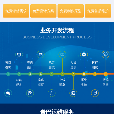
免费评估需求
免费设计方案
免费制作原型
免费售后维护
业务开发流程
BUSINESS DEVELOPMENT PROCESS





项目
页面
稳定
人员
运行
咨询
设计
测试
培训
测试
1
2
3
4
5
6
7
8
9
10
功能
编码
上线
系统
持续
规划
撰写
部署
实施
服务





普巴运维服务