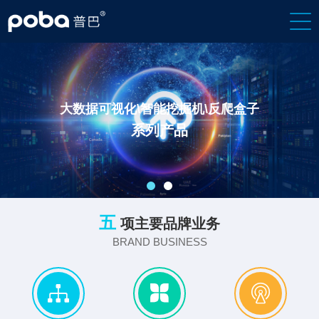
大数据可视化\智能挖掘机\反爬盒子
系列产品
五
项主要品牌业务
BRAND BUSINESS


